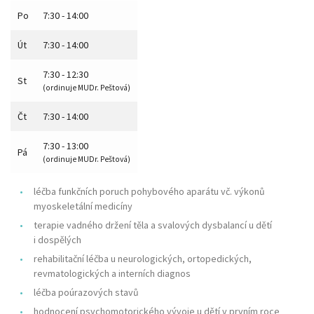
Po
7:30 - 14:00
Út
7:30 - 14:00
7:30 - 12:30
St
(ordinuje MUDr. Peštová)
Čt
7:30 - 14:00
7:30 - 13:00
Pá
(ordinuje MUDr. Peštová)
léčba funkčních poruch pohybového aparátu vč. výkonů
myoskeletální medicíny
terapie vadného držení těla a svalových dysbalancí u dětí
i dospělých
rehabilitační léčba u neurologických, ortopedických,
revmatologických a interních diagnos
léčba poúrazových stavů
hodnocení psychomotorického vývoje u dětí v prvním roce