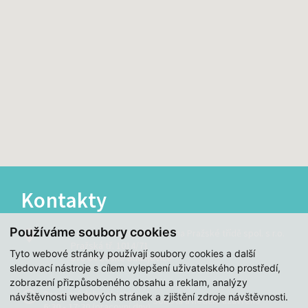
Kontakty
Používáme soubory cookies
Zdravotnická společnost na Pražské třídě spol. s r.o.
Pražská tř. 1014/71
Tyto webové stránky používají soubory cookies a další
370 04 České Budějovice
sledovací nástroje s cílem vylepšení uživatelského prostředí,
zobrazení přizpůsobeného obsahu a reklam, analýzy
Provozní doba objektu
návštěvnosti webových stránek a zjištění zdroje návštěvnosti.
Sobota a neděle uzavřeno
6:30 - 17:30
(pracovní dny)